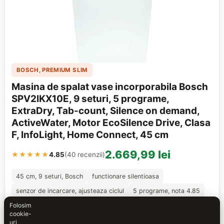
BOSCH, PREMIUM SLIM
Masina de spalat vase incorporabila Bosch
SPV2IKX10E, 9 seturi, 5 programe,
ExtraDry, Tab-count, Silence on demand,
ActiveWater, Motor EcoSilence Drive, Clasa
F, InfoLight, Home Connect, 45 cm
2.669,99 lei
★★★★★
4.85
(40 recenzii)
45 cm, 9 seturi, Bosch
functionare silentioasa
senzor de incarcare, ajusteaza ciclul
5 programe, nota 4.85
Folosim
Alegerea slim premium, pentru cine vrea un Bosch chiar
cookie-
intr-o bucatarie mica. Bosch SPV2IKX10E are 45 cm si 9
uri