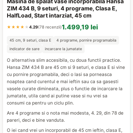
Masina de spalat vase incorporabila Hansa
ZIM 434 B, 9 seturi, 4 programe, Clasa E,
HalfLoad, Start intarziat, 45 cm
1.499,19 lei
★★★★
★
4.29
(78 recenzii)
45 cm, 9 seturi, clasa E
4 programe, pornire programabila
indicator de sare
incarcare la jumatate
O alternativa slim accesibila, cu doua functii practice.
Hansa ZIM 434 B are 45 cm si 9 seturi, e clasa E si vine
cu pornire programabila, deci o lasi sa porneasca
noaptea cand curentul e mai ieftin sau ca sa gasesti
vasele curate dimineata, plus o functie de incarcare la
jumatate, utila cand ai putine vase si nu vrei sa
consumi ca pentru un ciclu plin.
Are 4 programe si o nota mai modesta, 4. 29, din 78 de
pareri, deci e bine vanduta.
O iei cand vrei un incorporabil de 45 cm ieftin, clasa E,