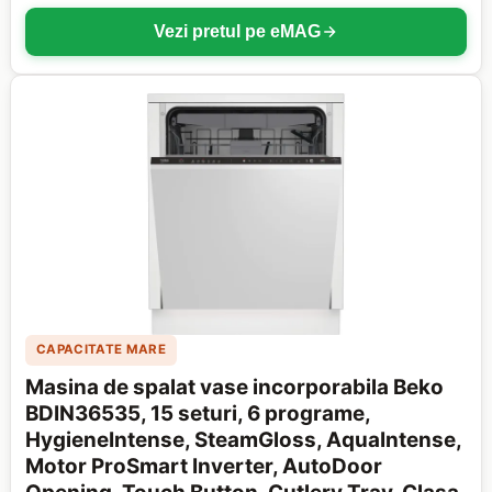
Vezi pretul pe eMAG
CAPACITATE MARE
Masina de spalat vase incorporabila Beko
BDIN36535, 15 seturi, 6 programe,
HygieneIntense, SteamGloss, AquaIntense,
Motor ProSmart Inverter, AutoDoor