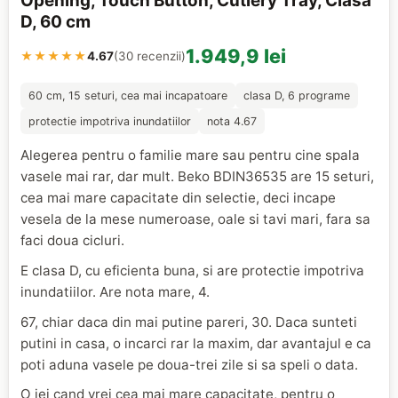
Opening, Touch Button, Cutlery Tray, Clasa
D, 60 cm
1.949,9 lei
★★★★★
4.67
(30 recenzii)
60 cm, 15 seturi, cea mai incapatoare
clasa D, 6 programe
protectie impotriva inundatiilor
nota 4.67
Alegerea pentru o familie mare sau pentru cine spala
vasele mai rar, dar mult. Beko BDIN36535 are 15 seturi,
cea mai mare capacitate din selectie, deci incape
vesela de la mese numeroase, oale si tavi mari, fara sa
faci doua cicluri.
E clasa D, cu eficienta buna, si are protectie impotriva
inundatiilor. Are nota mare, 4.
67, chiar daca din mai putine pareri, 30. Daca sunteti
putini in casa, o incarci rar la maxim, dar avantajul e ca
poti aduna vasele pe doua-trei zile si sa speli o data.
O iei cand vrei cea mai mare capacitate, pentru o