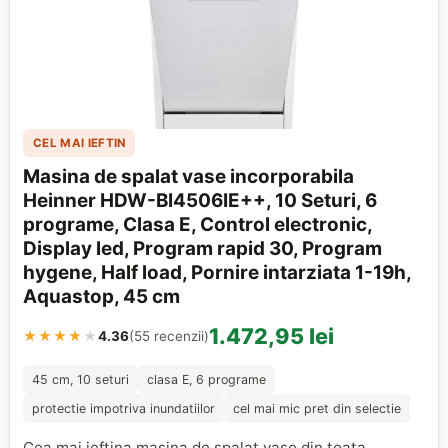
CEL MAI IEFTIN
Masina de spalat vase incorporabila
Heinner HDW-BI4506IE++, 10 Seturi, 6
programe, Clasa E, Control electronic,
Display led, Program rapid 30, Program
hygene, Half load, Pornire intarziata 1-19h,
Aquastop, 45 cm
1.472,95 lei
★★★★
★
4.36
(55 recenzii)
45 cm, 10 seturi
clasa E, 6 programe
protectie impotriva inundatiilor
cel mai mic pret din selectie
Cea mai ieftina masina de spalat vase din toata