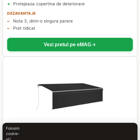
Protejeaza copertina de deteriorare
DEZAVANTAJE
Nota 3, dintr-o singura parere
Pret ridicat
Vezi pretul pe eMAG
Folosim
cookie-
CEA MAI COMPLETA, 5 M
uri