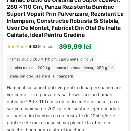
280 x110 Cm, Panza Rezistenta Bumbac
Suport Vopsit Prin Pulverizare, Rezistent La
Intemperii, Constructie Robusta Si Stabila,
Usor De Montat, Fabricat Din Otel De Inalta
Calitate, Ideal Pentru Gradina
399,99 lei
★★★★
★
4.33
(6 recenzii)
hamac dublu 280 x 110 cm, cadru metalic inclus
sarcina maxima 200 kg
panza bumbac densa, 1050 g/m²
stelaj din otel, rezistent la intemperii
Hamacul cu suport potrivit pentru doua persoane care
vor confort si o panza deasa. Lewer are un hamac
dublu de 280 x 110 cm si un cadru metalic inclus, cu o
sarcina maxima de 200 kg, deci sustine lejer doi adulti,
iar panza din bumbac cu o densitate de 1050 g/m² e
printre cele mai groase si mai placute la atins din
selectie, buna pentru statul indelung.