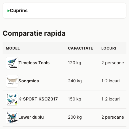
Cuprins
Comparatie rapida
MODEL
CAPACITATE
LOCURI
120 kg
2 persoane
Timeless Tools
240 kg
1-2 locuri
Songmics
150 kg
1-2 locuri
K-SPORT KSOZ017
200 kg
2 persoane
Lewer dublu