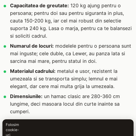
Capacitatea de greutate:
120 kg ajung pentru o
persoana; pentru doi sau pentru siguranta in plus,
cauta 150-200 kg, iar cel mai robust din selectie
suporta 240 kg. Lasa o marja, pentru ca te balansezi
si soliciti cadrul.
Numarul de locuri:
modelele pentru o persoana sunt
mai inguste; cele duble, ca Lewer, au panza lata si
sarcina mai mare, pentru statul in doi.
Materialul cadrului:
metalul e usor, rezistent la
umezeala si se transporta simplu; lemnul e mai
elegant, dar cere mai multa grija la umezeala.
Dimensiunile:
un hamac clasic are 280-360 cm
lungime, deci masoara locul din curte inainte sa
cumperi.
Panza:
bumbacul e placut si racoros, poliesterul
Folosim
rezista mai bine la soare si umezeala. O panza deasa,
cookie-
uri