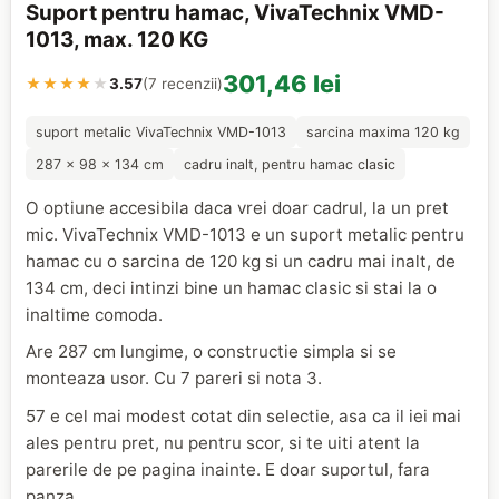
Suport pentru hamac, VivaTechnix VMD-
1013, max. 120 KG
301,46 lei
★★★★
★
3.57
(7 recenzii)
suport metalic VivaTechnix VMD-1013
sarcina maxima 120 kg
287 x 98 x 134 cm
cadru inalt, pentru hamac clasic
O optiune accesibila daca vrei doar cadrul, la un pret
mic. VivaTechnix VMD-1013 e un suport metalic pentru
hamac cu o sarcina de 120 kg si un cadru mai inalt, de
134 cm, deci intinzi bine un hamac clasic si stai la o
inaltime comoda.
Are 287 cm lungime, o constructie simpla si se
monteaza usor. Cu 7 pareri si nota 3.
57 e cel mai modest cotat din selectie, asa ca il iei mai
ales pentru pret, nu pentru scor, si te uiti atent la
parerile de pe pagina inainte. E doar suportul, fara
panza.