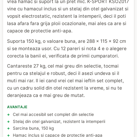
vrea hamac si suport la un pret mic. K-SPORT KSOZ017
vine cu hamacul inclus si un stelaj din otel galvanizat si
vopsit electrostatic, rezistent la intemperii, deci il poti
lasa afara fara grija ploii ocazionale, mai ales ca are si
capace de protectie anti-apa.
Suporta 150 kg, o valoare buna, are 288 x 115 x 92 cm
si se monteaza usor. Cu 12 pareri si nota 4 e o alegere
corecta la banii ei, verificata de primii cumparatori.
Cantareste 27 kg, cel mai greu din selectie, tocmai
pentru ca stelajul e robust, deci il asezi undeva si il
muti mai rar. Il iei cand vrei cel mai ieftin set complet,
cu un cadru solid din otel rezistent la vreme, si nu te
deranjeaza ca e mai greu de mutat.
AVANTAJE
Cel mai accesibil set complet din selectie
Stelaj din otel galvanizat, rezistent la intemperii
Sarcina buna, 150 kg
Hamac inclus si capace de protectie anti-apa