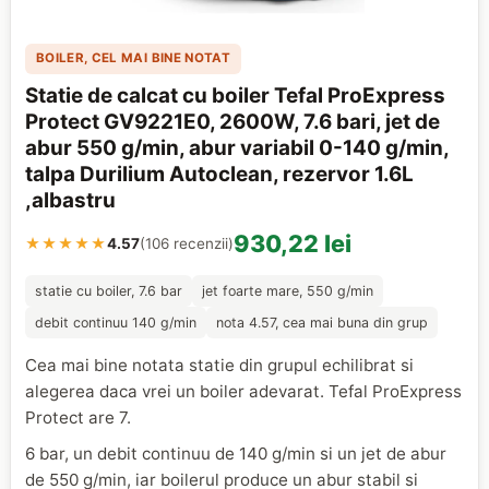
BOILER, CEL MAI BINE NOTAT
Statie de calcat cu boiler Tefal ProExpress
Protect GV9221E0, 2600W, 7.6 bari, jet de
abur 550 g/min, abur variabil 0-140 g/min,
talpa Durilium Autoclean, rezervor 1.6L
,albastru
930,22 lei
★★★★★
4.57
(106 recenzii)
statie cu boiler, 7.6 bar
jet foarte mare, 550 g/min
debit continuu 140 g/min
nota 4.57, cea mai buna din grup
Cea mai bine notata statie din grupul echilibrat si
alegerea daca vrei un boiler adevarat. Tefal ProExpress
Protect are 7.
6 bar, un debit continuu de 140 g/min si un jet de abur
de 550 g/min, iar boilerul produce un abur stabil si