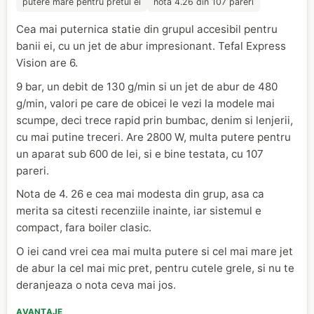
putere mare pentru pretul ei
nota 4.26 din 107 pareri
Cea mai puternica statie din grupul accesibil pentru
banii ei, cu un jet de abur impresionant. Tefal Express
Vision are 6.
9 bar, un debit de 130 g/min si un jet de abur de 480
g/min, valori pe care de obicei le vezi la modele mai
scumpe, deci trece rapid prin bumbac, denim si lenjerii,
cu mai putine treceri. Are 2800 W, multa putere pentru
un aparat sub 600 de lei, si e bine testata, cu 107
pareri.
Nota de 4. 26 e cea mai modesta din grup, asa ca
merita sa citesti recenziile inainte, iar sistemul e
compact, fara boiler clasic.
O iei cand vrei cea mai multa putere si cel mai mare jet
de abur la cel mai mic pret, pentru cutele grele, si nu te
deranjeaza o nota ceva mai jos.
AVANTAJE