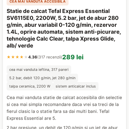
CEA MAI VANDUTA ACCESIBILA
Statie de calcat Tefal Express Essential
SV6115E0, 2200W, 5.2 bar, jet de abur 280
g/min, abur variabil 0-120 g/min, rezervor
1.4L, oprire automata, sistem anti-picurare,
tehnologie Calc Clear, talpa Xpress Glide,
alb/ verde
289 lei
★★★★
★
4.36
(317 recenzii)
cea mai vanduta ieftina, 317 pareri
5.2 bar, debit 120 g/min, jet 280 g/min
talpa ceramica, 2200 W
sistem anticalcar inclus
Cea mai vanduta statie de calcat accesibila din selectie
si cea mai simpla recomandare daca vrei sa treci de la
fierul clasic la o statie fara sa dai multi bani. Tefal
Express Essential are 5.
2 bar presiune, un debit de 120 g/min si un jet de abur