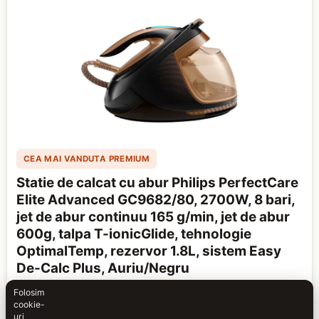
CEA MAI VANDUTA PREMIUM
Statie de calcat cu abur Philips PerfectCare
Elite Advanced GC9682/80, 2700W, 8 bari,
jet de abur continuu 165 g/min, jet de abur
600g, talpa T-ionicGlide, tehnologie
OptimalTemp, rezervor 1.8L, sistem Easy
De-Calc Plus, Auriu/Negru
1.860,46 lei
Folosim
★★★★
★
4.48
(312 recenzii)
cookie-
uri