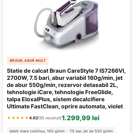
BRAUN, ABUR MULT
Statie de calcat Braun CareStyle 7 IS7266VI,
2700W, 7.5 bari, abur variabil 160g/min, jet
de abur 550g/min, rezervor detasabil 2L,
tehnologie iCare, tehnologie FreeGlide,
talpa EloxalPlus, sistem decalcifiere
Ultimate FastClean, oprire automata, violet
1.299,99 lei
★★★★★
4.62
(95 recenzii)
debit mare continuu, 160 g/min
7.5 bar, jet de 550 g/min