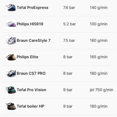
7.6 bar
140 g/min
Tefal ProExpress
5.2 bar
100 g/min
Philips HI5919
7.5 bar
160 g/min
Braun CareStyle 7
8 bar
165 g/min
Philips Elite
8 bar
180 g/min
Braun CS7 PRO
9 bar
jet 750 g/min
Tefal Pro Vision
9 bar
180 g/min
Tefal boiler HP