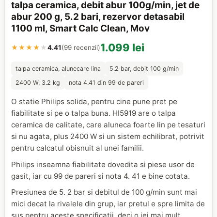
talpa ceramica, debit abur 100g/min, jet de
abur 200 g, 5.2 bari, rezervor detasabil
1100 ml, Smart Calc Clean, Mov
1.099 lei
★★★★
★
4.41
(99 recenzii)
talpa ceramica, alunecare lina
5.2 bar, debit 100 g/min
2400 W, 3.2 kg
nota 4.41 din 99 de pareri
O statie Philips solida, pentru cine pune pret pe
fiabilitate si pe o talpa buna. HI5919 are o talpa
ceramica de calitate, care aluneca foarte lin pe tesaturi
si nu agata, plus 2400 W si un sistem echilibrat, potrivit
pentru calcatul obisnuit al unei familii.
Philips inseamna fiabilitate dovedita si piese usor de
gasit, iar cu 99 de pareri si nota 4. 41 e bine cotata.
Presiunea de 5. 2 bar si debitul de 100 g/min sunt mai
mici decat la rivalele din grup, iar pretul e spre limita de
sus pentru aceste specificatii, deci o iei mai mult