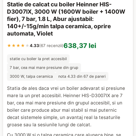
Statie de calcat cu boiler Heinner HIS-
D3007IX, 3000 W (1600W boiler + 1400W
fier), 7 bar, 1.8 L, Abur ajustabil:
140+/-15g/min talpa ceramica, oprire
automata, Violet
638,37 lei
★★★★
★
4.33
(67 recenzii)
statie cu boiler la pret accesibil
7 bar, cea mai mare presiune din grup
3000 W, talpa ceramica
nota 4.33 din 67 de pareri
Statia de ales daca vrei un boiler adevarat si presiune
mare la un pret accesibil. Heinner HIS-D3007IX are 7
bar, cea mai mare presiune din grupul accesibil, si un
boiler care produce abur mai stabil si mai puternic
decat sistemele simple, un avantaj real la tesaturile
groase sau la sesiunile lungi de calcat.
Cu 3000 W si o talpa ceramica care aluneca bine, se