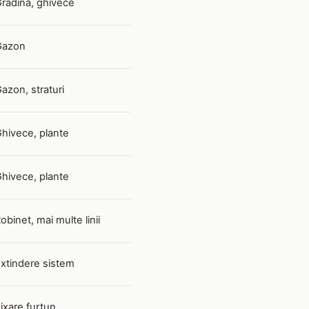
radina, ghivece
Gazon
azon, straturi
hivece, plante
hivece, plante
obinet, mai multe linii
xtindere sistem
ixare furtun