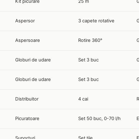
Kit picurare
25 m
G
Aspersor
3 capete rotative
Aspersoare
Rotire 360°
G
Globuri de udare
Set 3 buc
G
Globuri de udare
Set 3 buc
G
Distribuitor
4 cai
R
Picuratoare
Set 50 buc, 0-70 l/h
E
Suporturi
Set tije
F