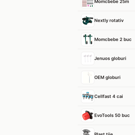
Momcbebe 25m
Nextly rotativ
Momcbebe 2 buc
Jenuos globuri
OEM globuri
Cellfast 4 cai
EvoTools 50 buc
Plast tije