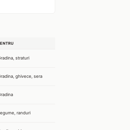
PENTRU
radina, straturi
radina, ghivece, sera
radina
egume, randuri