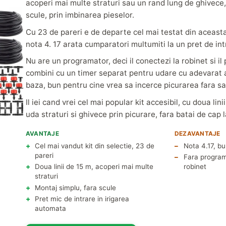
acoperi mai multe straturi sau un rand lung de ghivece
scule, prin imbinarea pieselor.
Cu 23 de pareri e de departe cel mai testat din aceasta
nota 4. 17 arata cumparatori multumiti la un pret de int
Nu are un programator, deci il conectezi la robinet si il
combini cu un timer separat pentru udare cu adevarat 
baza, bun pentru cine vrea sa incerce picurarea fara s
Il iei cand vrei cel mai popular kit accesibil, cu doua lin
uda straturi si ghivece prin picurare, fara batai de cap 
AVANTAJE
DEZAVANTAJE
Cel mai vandut kit din selectie, 23 de
Nota 4.17, b
pareri
Fara programa
Doua linii de 15 m, acoperi mai multe
robinet
straturi
Montaj simplu, fara scule
Pret mic de intrare in irigarea
automata