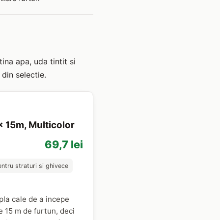
na apa, uda tintit si
 din selectie.
 x 15m, Multicolor
69,7 lei
ntru straturi si ghivece
mpla cale de a incepe
e 15 m de furtun, deci