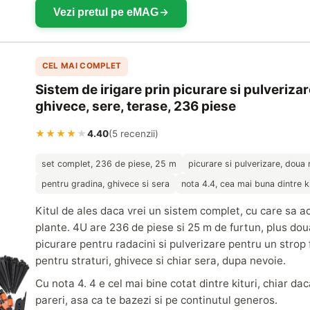
Vezi pretul pe eMAG
CEL MAI COMPLET
Sistem de irigare prin picurare si pulveriza
ghivece, sere, terase, 236 piese
★★★★
★
4.40
(5 recenzii)
set complet, 236 de piese, 25 m
picurare si pulverizare, doua
pentru gradina, ghivece si sera
nota 4.4, cea mai buna dintre ki
Kitul de ales daca vrei un sistem complet, cu care sa ac
plante. 4U are 236 de piese si 25 m de furtun, plus do
picurare pentru radacini si pulverizare pentru un strop fi
pentru straturi, ghivece si chiar sera, dupa nevoie.
Cu nota 4. 4 e cel mai bine cotat dintre kituri, chiar d
pareri, asa ca te bazezi si pe continutul generos.