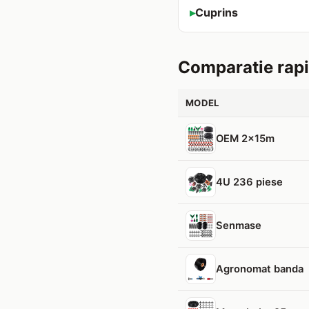
Cuprins
Comparatie rap
MODEL
OEM 2x15m
4U 236 piese
Senmase
Agronomat banda