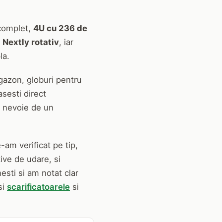
 complet,
4U cu 236 de
e
Nextly rotativ
, iar
la.
gazon, globuri pentru
asesti direct
ai nevoie de un
-am verificat pe tip,
tive de udare, si
esti si am notat clar
si
scarificatoarele
si