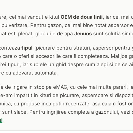
are, cel mai vandut e kitul
OEM de doua linii
, iar cel mai
 si pulverizare. Pentru gazon, cel mai bine notat aspersor 
at esti plecat, globurile de apa
Jenuos
sunt solutia simp
 conteaza
tipul
(picurare pentru straturi, aspersor pentru 
 care o oferi si accesoriile care il completeaza. Mai jos g
rei tipuri, iar sub ele un ghid despre cum alegi si de ce 
re cu adevarat automata.
e de irigare in stoc pe eMAG, cu cele mai multe pareri, le
i le-am impartit in kituri de picurare, aspersoare si dispozi
 mica, cu produse inca putin recenzate, asa ca am fost on
 sunt slabe. Pentru ingrijirea completa a gazonului, vezi 
l
.