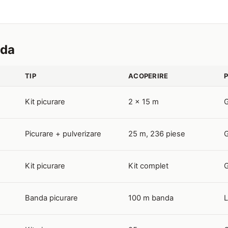
ida
TIP
ACOPERIRE
Kit picurare
2 x 15 m
G
Picurare + pulverizare
25 m, 236 piese
G
Kit picurare
Kit complet
G
Banda picurare
100 m banda
L