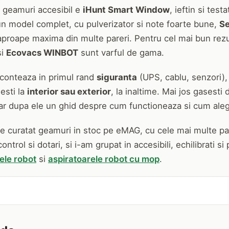
 geamuri accesibil e
iHunt Smart Window
, ieftin si test
un model complet, cu pulverizator si note foarte bune,
S
proape maxima din multe pareri. Pentru cel mai bun rezul
si
Ecovacs WINBOT
sunt varful de gama.
conteaza in primul rand
siguranta
(UPS, cablu, senzori)
sesti la
interior sau exterior
, la inaltime. Mai jos gasesti
iar dupa ele un ghid despre cum functioneaza si cum aleg
de curatat geamuri in stoc pe eMAG, cu cele mai multe par
control si dotari, si i-am grupat in accesibili, echilibrati 
ele robot
si
aspiratoarele robot cu mop
.