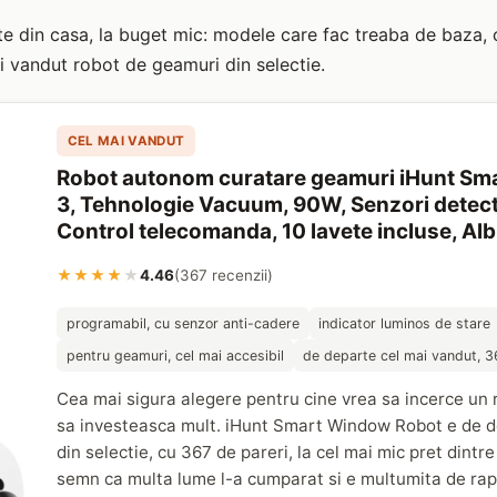
e din casa, la buget mic: modele care fac treaba de baza, c
mai vandut robot de geamuri din selectie.
CEL MAI VANDUT
Robot autonom curatare geamuri iHunt Sm
3, Tehnologie Vacuum, 90W, Senzori detect
Control telecomanda, 10 lavete incluse, Alb
★★★★
★
4.46
(367 recenzii)
programabil, cu senzor anti-cadere
indicator luminos de stare
pentru geamuri, cel mai accesibil
de departe cel mai vandut, 3
Cea mai sigura alegere pentru cine vrea sa incerce un 
sa investeasca mult. iHunt Smart Window Robot e de d
din selectie, cu 367 de pareri, la cel mai mic pret dintr
semn ca multa lume l-a cumparat si e multumita de rapo