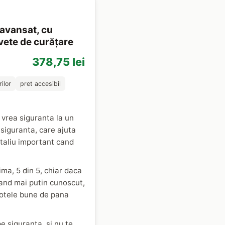
avansat, cu
vete de curățare
378,75 lei
ilor
pret accesibil
 vrea siguranta la un
siguranta, care ajuta
etaliu important cand
ima, 5 din 5, chiar daca
rand mai putin cunoscut,
n notele bune de pana
pe siguranta, si nu te