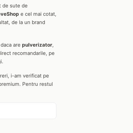
at de sute de
eveShop
e cel mai cotat,
tat, de la un brand
, daca are
pulverizator
,
 direct recomandarile, pe
i.
eri, i-am verificat pe
si premium. Pentru restul