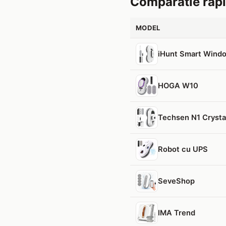
Comparatie rap
MODEL
iHunt Smart Wind
HOGA W10
Techsen N1 Crysta
Robot cu UPS
SeveShop
IMA Trend