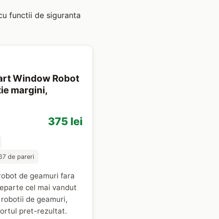
u functii de siguranta
art Window Robot
ie margini,
375 lei
67 de pareri
robot de geamuri fara
eparte cel mai vandut
e robotii de geamuri,
rtul pret-rezultat.