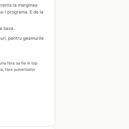
erenta la marginea
 a-l programa. E de la
de baza.
amuri, pentru geamurile
na fara sa fie in top
a, fara pulverizator