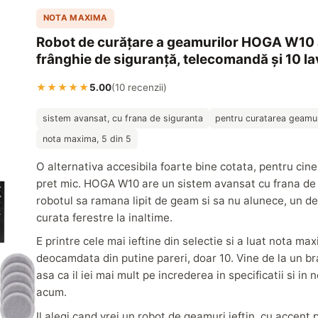
NOTA MAXIMA
Robot de curățare a geamurilor HOGA W10 
frânghie de siguranță, telecomandă și 10 la
★★★★★
5.00
(10 recenzii)
sistem avansat, cu frana de siguranta
pentru curatarea geamur
nota maxima, 5 din 5
O alternativa accesibila foarte bine cotata, pentru cine
pret mic. HOGA W10 are un sistem avansat cu frana de 
robotul sa ramana lipit de geam si sa nu alunece, un d
curata ferestre la inaltime.
E printre cele mai ieftine din selectie si a luat nota max
deocamdata din putine pareri, doar 10. Vine de la un b
asa ca il iei mai mult pe increderea in specificatii si i
acum.
Il alegi cand vrei un robot de geamuri ieftin, cu accent 