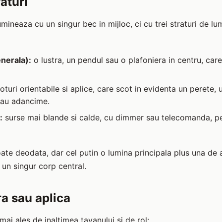
raturi
mineaza cu un singur bec in mijloc, ci cu trei straturi de l
nerala):
o lustra, un pendul sau o plafoniera in centru, car
turi orientabile si aplice, care scot in evidenta un perete, 
dau adancime.
:
surse mai blande si calde, cu dimmer sau telecomanda, pe
oate deodata, dar cel putin o lumina principala plus una de
 un singur corp central.
ra sau aplica
mai ales de inaltimea tavanului si de rol: