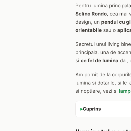
Pentru lumina principala
Selino Rondo
, cea mai 
design, un
pendul cu gl
orientabile
sau o
aplic
Secretul unui living bin
principala, una de acce
si
ce fel de lumina
dai, 
Am pornit de la corpuril
lumina si dotarile, si le
si noptiere, vezi si
lamp
Cuprins