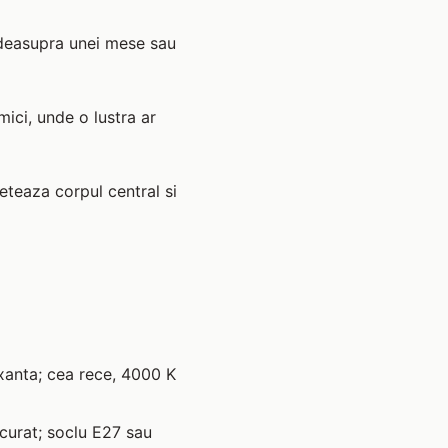
, deasupra unei mese sau
ici, unde o lustra ar
eteaza corpul central si
axanta; cea rece, 4000 K
curat; soclu E27 sau