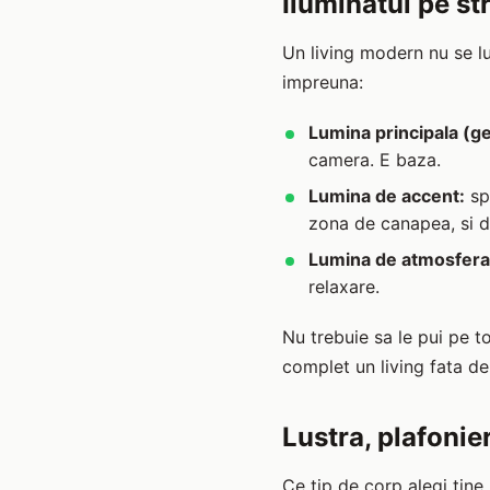
Iluminatul pe st
Un living modern nu se lu
impreuna:
Lumina principala (ge
camera. E baza.
Lumina de accent:
spo
zona de canapea, si 
Lumina de atmosfera
relaxare.
Nu trebuie sa le pui pe t
complet un living fata de
Lustra, plafonie
Ce tip de corp alegi tine 