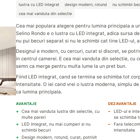
lustra cu LED integrat
design modern, rotund
nu schimbi bec
cea mai vanduta din selectie
Cea mai populara alegere pentru lumina principala a u
Selino Rondo e o lustra cu LED integrat, adica sursa de
nu pui becuri separat si nu le schimbi cat tine LED-ul, a
Designul e modern, cu cercuri, curat si discret, se pot
in centrul camerei. E cea mai vanduta din selectie, cu c
semn ca merge pentru multa lume la un pret bun.
Fiind LED integrat, cand se termina se schimba tot corpu
intensitate. O iei cand vrei o lustra moderna, simplu de 
ca lumina principala.
AVANTAJE
DEZAVANTAJE
Cea mai vanduta lustra din selectie, cu
LED-ul e integ
multe pareri
se schimba t
LED integrat, nu mai cumperi si nu
Fara telecom
schimbi becuri
intensitate
Design modern, rotund, curat, potrivit