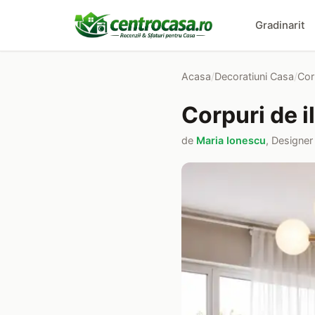
Gradinarit
Acasa
/
Decoratiuni Casa
/
Cor
Corpuri de i
de
Maria Ionescu
, Designer 