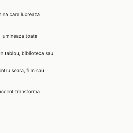
umina care lucreaza
e lumineaza toata
un tablou, biblioteca sau
ntru seara, film sau
 accent transforma