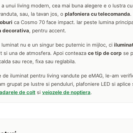
 a unui living modern, cea mai buna alegere e o lustra c
vanduta, sau, la tavan jos, o
plafoniera cu telecomanda
.
oburi
ca Cosmo 70 face impact. Iar peste lumina princip
a decorativa
, pentru accent.
e luminat nu e un singur bec puternic in mijloc, ci
iluminat
nt si una de atmosfera. Apoi conteaza
ce tip de corp
se p
calda sau rece, fixa sau reglabila.
e de iluminat pentru living vandute pe eMAG, le-am verific
-am grupat pe lustre si penduluri, plafoniere LED si aplice 
adarele de colt
si
veiozele de noptiera
.