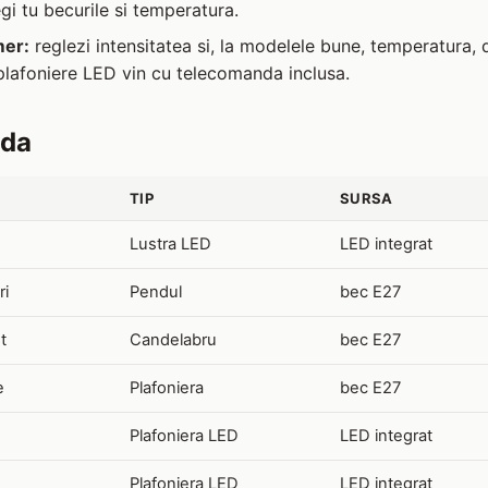
i tu becurile si temperatura.
mer:
reglezi intensitatea si, la modelele bune, temperatura,
lafoniere LED vin cu telecomanda inclusa.
ida
TIP
SURSA
Lustra LED
LED integrat
ri
Pendul
bec E27
t
Candelabru
bec E27
e
Plafoniera
bec E27
Plafoniera LED
LED integrat
Plafoniera LED
LED integrat